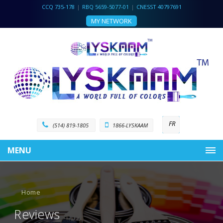
CCQ 735-178
|
RBQ 5659-5077-01
|
CNESST 40797691
MY NETWORK
FR
(514) 819-1805
1866-LYSKAAM
MENU
Home
Reviews